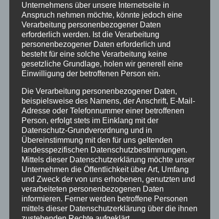
Unternehmens über unsere Internetseite in
Werkzeugmaschinen der Maschinenfabrik FRÖMAG
Anspruch nehmen möchte, könnte jedoch eine
Verarbeitung personenbezogener Daten
werden weltweit für die Bearbeitung von
erforderlich werden. Ist die Verarbeitung
hochwertigen Komponenten eingesetzt.
personenbezogener Daten erforderlich und
besteht für eine solche Verarbeitung keine
gesetzliche Grundlage, holen wir generell eine
Einwilligung der betroffenen Person ein.
Die Verarbeitung personenbezogener Daten,
beispielsweise des Namens, der Anschrift, E-Mail-
Adresse oder Telefonnummer einer betroffenen
Person, erfolgt stets im Einklang mit der
Datenschutz-Grundverordnung und in
Übereinstimmung mit den für uns geltenden
landesspezifischen Datenschutzbestimmungen.
Mittels dieser Datenschutzerklärung möchte unser
Unternehmen die Öffentlichkeit über Art, Umfang
und Zweck der von uns erhobenen, genutzten und
verarbeiteten personenbezogenen Daten
informieren. Ferner werden betroffene Personen
mittels dieser Datenschutzerklärung über die ihnen
zustehenden Rechte aufgeklärt.