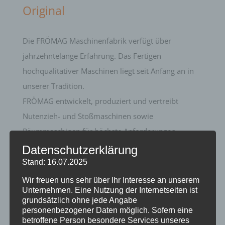
Original
Die FRÖMAG Maschinenfabrik verfügt über
jahrzehntelange Erfahrung.
Das Fertigen
hochqualitativer Maschinen liegt seit Anfang an in
unserer Tradition.
FRÖMAG entwickelt, produziert und vertreibt
Nutenzieh- und Stoßmaschinen sowie
Räummaschinen für höchste Anforderungen.
Datenschutzerklärung
Zum Unternehmen FRÖMAG gehört auch der
Stand: 16.07.2025
führende US amerikanischen Hersteller für
Wir freuen uns sehr über Ihr Interesse an unserem
Unternehmen. Eine Nutzung der Internetseiten ist
Nutenziehmaschinen, die Firma
Mitts & Merrill
mit
grundsätzlich ohne jede Angabe
Sitz in Tavares / Florida.
personenbezogener Daten möglich. Sofern eine
betroffene Person besondere Services unseres