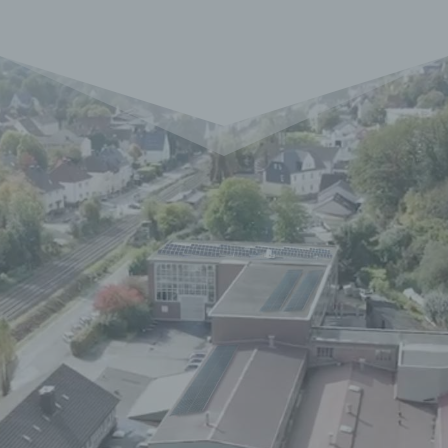
personenbezogener Daten in einer Weise, auf
welche die personenbezogenen Daten ohne
Hinzuziehung zusätzlicher Informationen nicht
mehr einer spezifischen betroffenen Person
zugeordnet werden können, sofern diese
zusätzlichen Informationen gesondert aufbewahrt
werden und technischen und organisatorischen
Maßnahmen unterliegen, die gewährleisten, dass
die personenbezogenen Daten nicht einer
identifizierten oder identifizierbaren natürlichen
Person zugewiesen werden.
g) Verantwortlicher oder für die Verarbeitung
Verantwortlicher
Verantwortlicher oder für die Verarbeitung
Verantwortlicher ist die natürliche oder juristische
Person, Behörde, Einrichtung oder andere Stelle,
die allein oder gemeinsam mit anderen über die
Zwecke und Mittel der Verarbeitung von
personenbezogenen Daten entscheidet. Sind die
Zwecke und Mittel dieser Verarbeitung durch das
Unionsrecht oder das Recht der Mitgliedstaaten