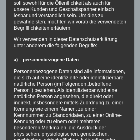
soll sowohl für die Öffentlichkeit als auch für
unsere Kunden und Geschäftspartner einfach
lesbar und verständlich sein. Um dies zu
gewährleisten, möchten wir vorab die verwendeten
Begrifflichkeiten erläutern.
Die FRÖMAG-Philosophie
Wir verwenden in dieser Datenschutzerklärung
unter anderem die folgenden Begriffe:
Das Unternehmen ist mittlerweile mehr als 70
a) personenbezogene Daten
Jahre als Maschinenbau-Unternehmen am Standort
Fröndenberg an der Ruhr tätig. Hier entwickeln und
Personenbezogene Daten sind alle Informationen,
die sich auf eine identifizierte oder identifizierbare
produzieren wir CNC-gesteuerte
natürliche Person (im Folgenden „betroffene
Werkzeugmaschinen zum Nutenziehen, Stoßen und
Person") beziehen. Als identifizierbar wird eine
natürliche Person angesehen, die direkt oder
Räumen.
indirekt, insbesondere mittels Zuordnung zu einer
Kennung wie einem Namen, zu einer
Kennnummer, zu Standortdaten, zu einer Online-
Wir bauen Maschinen, die für einfache
Kennung oder zu einem oder mehreren
Inbetriebnahme, schnelle Einrichtung und höchste
besonderen Merkmalen, die Ausdruck der
physischen, physiologischen, genetischen,
Wirtschaftlichkeit ausgelegt sind. Maschinen, die