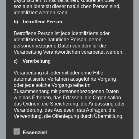
psychischen, wirtschaftlichen, kulturellen oder
seit Jahrzehnten verlässlich arbeiten, belegen
sozialen Identität dieser natürlichen Person sind,
identifiziert werden kann.
unseren Qualitätsanspruch.
b) betroffene Person
Nachhaltigkeit ist nicht nur das Ergebnis von
Betroffene Person ist jede identifizierte oder
identifizierbare natürliche Person, deren
Innovation und Qualität, es ist auch ein FRÖMAG-
personenbezogene Daten von dem für die
Konstruktionsprinzip. Schon bei der Entwicklung
Verarbeitung Verantwortlichen verarbeitet werden.
neuer Produkte achten wir auf
c) Verarbeitung
ressourcenschonende und umweltverträgliche
Verarbeitung ist jeder mit oder ohne Hilfe
automatisierter Verfahren ausgeführte Vorgang
Produktion. Hierzu zählen die Minimierung von
oder jede solche Vorgangsreihe im
Emissionen und Energieverbrauch sowie die
Zusammenhang mit personenbezogenen Daten
wie das Erheben, das Erfassen, die Organisation,
Anwendung umweltverträglicher
das Ordnen, die Speicherung, die Anpassung oder
Fertigungsverfahren.
Veränderung, das Auslesen, das Abfragen, die
Verwendung, die Offenlegung durch Übermittlung,
Verbreitung oder eine andere Form der
Die FRÖMAG-Philosophie
Bereitstellung, den Abgleich oder die Verknüpfung,
Essenziell
die Einschränkung, das Löschen oder die