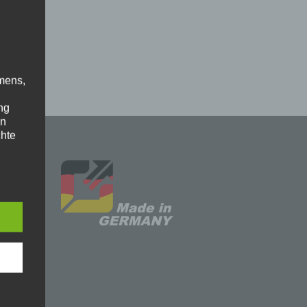
mens,
ng
en
chte
r von
ten
.
ische
n
ann.