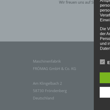
Anspr
Wir freuen uns auf Sie!
perso
perso
Verar
Einwi
Die V
der A
Perso
und i
Daten
unser
uns e
W
Maschinenfabrik
E
infor
Re
Daten
FRÖMAG GmbH & Co. KG
G
Wir h
Lo
und o
Am Klingelbach 2
lücke
58730 Fröndenberg
perso
Inter
Deutschland
aufwe
Aus d