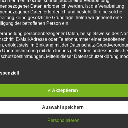
uch nehmen möchte, könnte jedoch eine Verarbeitung
nenbezogener Daten erforderlich werden. Ist die Verarbeitung
nenbezogener Daten erforderlich und besteht für eine solche
beitung keine gesetzliche Grundlage, holen wir generell eine
lligung der betroffenen Person ein.
erarbeitung personenbezogener Daten, beispielsweise des Na
nschrift, E-Mail-Adresse oder Telefonnummer einer betroffenen
n, erfolgt stets im Einklang mit der Datenschutz-Grundverordnu
n Übereinstimmung mit den für uns geltenden landesspezifisch
schutzbestimmungen. Mittels dieser Datenschutzerklärung mö
 Unternehmen die Öffentlichkeit über Art, Umfang und Zweck de
rhobenen, genutzten und verarbeiteten personenbezogenen Da
erkzeuge
QM
ssenziell
mieren. Ferner werden betroffene Personen mittels dieser
trofit
AGB
schutzerklärung über die ihnen zustehenden Rechte aufgeklärt
ebrauchtmaschinen
Impressum
aben als für die Verarbeitung Verantwortlicher zahlreiche techn
✓ Akzeptieren
hnfertigung
Datenschutz
rganisatorische Maßnahmen umgesetzt, um einen möglichst
Mitts & Merrill
nlosen Schutz der über diese Internetseite verarbeiteten
nenbezogenen Daten sicherzustellen. Dennoch können
Auswahl speichern
netbasierte Datenübertragungen grundsätzlich Sicherheitslücke
isen, sodass ein absoluter Schutz nicht gewährleistet werden k
Personalisieren
iesem Grund steht es jeder betroffenen Person frei,