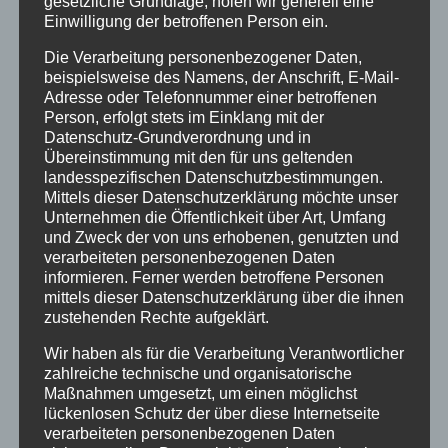
gesetzliche Grundlage, holen wir generell eine
Unser langjähriger Partner TRISTAR
Einwilligung der betroffenen Person ein.
Menden setzte diese in die ERP
Die Verarbeitung personenbezogener Daten,
beispielsweise des Namens, der Anschrift, E-Mail-
integrierte Anforderung unter Nutzung
Adresse oder Telefonnummer einer betroffenen
mobiler Endgeräte um.
Person, erfolgt stets im Einklang mit der
Datenschutz-Grundverordnung und in
Die mobile Datenerfassung (MDE) ist live
Übereinstimmung mit den für uns geltenden
landesspezifischen Datenschutzbestimmungen.
in das Warenwirtschaftssystem integriert
Mittels dieser Datenschutzerklärung möchte unser
und bildet einen weiteren wichtigen
Unternehmen die Öffentlichkeit über Art, Umfang
und Zweck der von uns erhobenen, genutzten und
Baustein in der Digitalisierung.
verarbeiteten personenbezogenen Daten
informieren. Ferner werden betroffene Personen
mittels dieser Datenschutzerklärung über die ihnen
zustehenden Rechte aufgeklärt.
Wir haben als für die Verarbeitung Verantwortlicher
zahlreiche technische und organisatorische
70 Jahre Erfahrung
Maßnahmen umgesetzt, um einen möglichst
Dez. 1, 2020
|
News
lückenlosen Schutz der über diese Internetseite
verarbeiteten personenbezogenen Daten