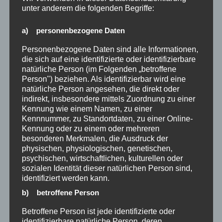
unter anderem die folgenden Begriffe:
a) personenbezogene Daten
Personenbezogene Daten sind alle Informationen,
die sich auf eine identifizierte oder identifizierbare
natürliche Person (im Folgenden „betroffene
Helical Key Seating
Person") beziehen. Als identifizierbar wird eine
Nov. 17, 2020
|
News
natürliche Person angesehen, die direkt oder
indirekt, insbesondere mittels Zuordnung zu einer
Kennung wie einem Namen, zu einer
Elektromechanisch angetriebene
Kennnummer, zu Standortdaten, zu einer Online-
Maschinen von FRÖMAG zeichnen sich
Kennung oder zu einem oder mehreren
besonderen Merkmalen, die Ausdruck der
durch kurze Primärbearbeitung,
physischen, physiologischen, genetischen,
minimale unproduktive Zeiten, eine
psychischen, wirtschaftlichen, kulturellen oder
sozialen Identität dieser natürlichen Person sind,
Vielzahl von
identifiziert werden kann.
Anwendungen,
Energieeinsparung,
b) betroffene Person
Umweltverträglichkeit
und natürlich
Betroffene Person ist jede identifizierte oder
hohe Qualität, Zuverlässigkeit und
identifizierbare natürliche Person, deren