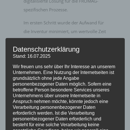
digitalisierte Lösung für die FRÖMAG-
spezifischen Prozesse.
Im ersten Schritt wurde der Aufwand für
die Inventur minimiert, um wertvolle Zeit
zu sparen. Im weiteren Projektverlauf
Datenschutzerklärung
wurden Wareneingangsbuchungen,
Stand: 16.07.2025
Lagerbuchungen und der
Einlagerungsprozess weitestgehend
Wir freuen uns sehr über Ihr Interesse an unserem
Unternehmen. Eine Nutzung der Internetseiten ist
digital realisiert.
grundsätzlich ohne jede Angabe
personenbezogener Daten möglich. Sofern eine
Darüber hinaus wurden die Bestückung
betroffene Person besondere Services unseres
Unternehmens über unsere Internetseite in
von Produktionsaufträgen, das Erstellen
Anspruch nehmen möchte, könnte jedoch eine
von Picklisten sowie der Packlisten unter
Verarbeitung personenbezogener Daten
erforderlich werden. Ist die Verarbeitung
Berücksichtigung von Maß, Gewicht und
personenbezogener Daten erforderlich und
Rückmeldung ergänzt.
besteht für eine solche Verarbeitung keine