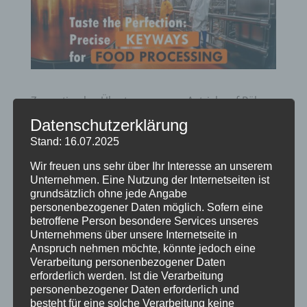
Zur optimalen Übertragung vom Antrieb auf Rühr-,
Förder- oder Schneckenkomponenten ist
Datenschutzerklärung
allerhöchste Präzision an den unterschiedlichen
Stand: 16.07.2025
Bauteilen erforderlich.
Wir freuen uns sehr über Ihr Interesse an unserem
Unternehmen. Eine Nutzung der Internetseiten ist
Wir bieten Ihnen perfekte Lösungen für Ihre
grundsätzlich ohne jede Angabe
personenbezogener Daten möglich. Sofern eine
Anforderung im Bereich Rühr-, Förder- und
betroffene Person besondere Services unseres
Mischtechnik.
Unternehmens über unsere Internetseite in
Anspruch nehmen möchte, könnte jedoch eine
Vertrauen Sie auf unser Fachwissen, wir garantieren
Verarbeitung personenbezogener Daten
Ihnen hohe Qualität und Langlebigkeit.
erforderlich werden. Ist die Verarbeitung
personenbezogener Daten erforderlich und
besteht für eine solche Verarbeitung keine
Sprechen Sie uns an!