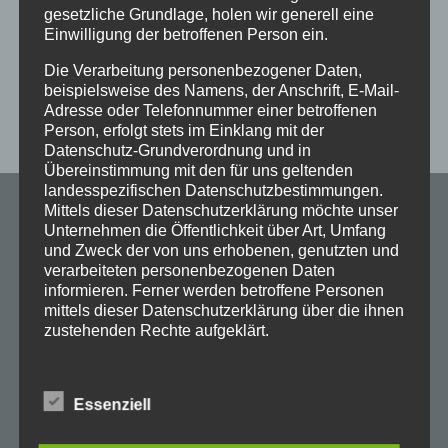
gesetzliche Grundlage, holen wir generell eine
Einwilligung der betroffenen Person ein.
Die Verarbeitung personenbezogener Daten,
beispielsweise des Namens, der Anschrift, E-Mail-
Adresse oder Telefonnummer einer betroffenen
Person, erfolgt stets im Einklang mit der
Datenschutz-Grundverordnung und in
Übereinstimmung mit den für uns geltenden
landesspezifischen Datenschutzbestimmungen.
Mittels dieser Datenschutzerklärung möchte unser
Maschinenfabrik
Unternehmen die Öffentlichkeit über Art, Umfang
und Zweck der von uns erhobenen, genutzten und
FRÖMAG GmbH & Co. KG
verarbeiteten personenbezogenen Daten
informieren. Ferner werden betroffene Personen
mittels dieser Datenschutzerklärung über die ihnen
Am Klingelbach 2
zustehenden Rechte aufgeklärt.
58730 Fröndenberg
Wir haben als für die Verarbeitung Verantwortlicher
Deutschland
zahlreiche technische und organisatorische
Essenziell
Maßnahmen umgesetzt, um einen möglichst
lückenlosen Schutz der über diese Internetseite
Tel.: +49 2373-7560
verarbeiteten personenbezogenen Daten