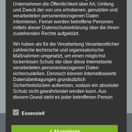
Weihnachtsfeiern
Unternehmen die Öffentlichkeit über Art, Umfang
und Zweck der von uns erhobenen, genutzten und
Eine gemütliche Chillout-Zone mit Kicker,
Dart
verarbeiteten personenbezogenen Daten
und Küche
informieren. Ferner werden betroffene Personen
Kostenfreier Firmenparkplatz
mittels dieser Datenschutzerklärung über die ihnen
zustehenden Rechte aufgeklärt.
Haben wir Dein Interesse geweckt?
Wir haben als für die Verarbeitung Verantwortlicher
Dann sende uns Deine Bewerbung an
zahlreiche technische und organisatorische
Maßnahmen umgesetzt, um einen möglichst
personal@froemag.com
.
lückenlosen Schutz der über diese Internetseite
verarbeiteten personenbezogenen Daten
sicherzustellen. Dennoch können Internetbasierte
Datenübertragungen grundsätzlich
Sicherheitslücken aufweisen, sodass ein absoluter
Schutz nicht gewährleistet werden kann. Aus
diesem Grund steht es jeder betroffenen Person
frei, personenbezogene Daten auch auf
alternativen Wegen, beispielsweise telefonisch, an
Essenziell
uns zu übermitteln.
Begriffsbestimmungen
Maschinenfabrik
✓ Akzeptieren