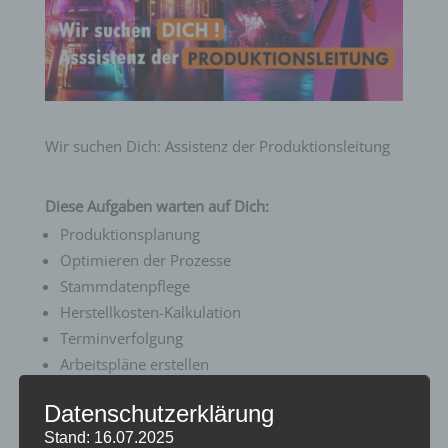
Wir suchen Dich: Assistenz der Produktionsleitung
Diese Aufgaben warten auf Dich:
Produktionsplanung
Optimieren der Prozesse
Stammdatenpflege
Herstellkosten-Kalkulation
Terminverfolgung
Arbeitspläne erstellen
Datenschutzerklärung
Wir bieten Dir:
Stand: 16.07.2025
Langfristige und sichere Perspektive in