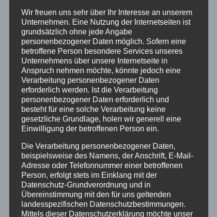
einem
mittelständischen Unternehmen
Wir freuen uns sehr über Ihr Interesse an unserem
Ein unbefristetes Arbeitsverhältnis bei
Unternehmen. Eine Nutzung der Internetseiten ist
grundsätzlich ohne jede Angabe
einem
Tarifgehalt
personenbezogener Daten möglich. Sofern eine
Attraktive Zusatzleistungen wie 30 Tage
betroffene Person besondere Services unseres
Urlaub,
Urlaubs- und Weihnachtsgeld,
Unternehmens über unsere Internetseite in
Anspruch nehmen möchte, könnte jedoch eine
betriebliche
Altersvorsorge,
Verarbeitung personenbezogener Daten
Gesundheitsförderung z.B. Seh-
und Hörtest
erforderlich werden. Ist die Verarbeitung
Ein sorgfältiges Onboarding
personenbezogener Daten erforderlich und
besteht für eine solche Verarbeitung keine
Vertrauen und Wertschätzung
gesetzliche Grundlage, holen wir generell eine
Ein interessantes und vielfältiges
Einwilligung der betroffenen Person ein.
Aufgabenfeld
mit persönlichen
Die Verarbeitung personenbezogener Daten,
Gestaltungsspielraum und
Eigenverantwortung
beispielsweise des Namens, der Anschrift, E-Mail-
Bedarfsorientierte Weiterbildungsmöglichkeit
Adresse oder Telefonnummer einer betroffenen
Ein tolles, hochmotiviertes Team
Person, erfolgt stets im Einklang mit der
Datenschutz-Grundverordnung und in
Regelmäßige Infos über die
Übereinstimmung mit den für uns geltenden
Unternehmensentwicklung
landesspezifischen Datenschutzbestimmungen.
Gemeinsame Events wie Grillfest und
Mittels dieser Datenschutzerklärung möchte unser